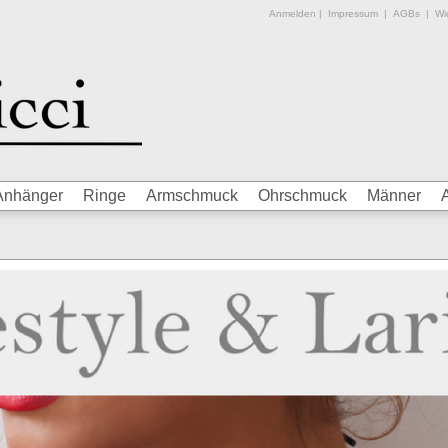
Anmelden
|
Impressum
|
AGBs
|
Wid
Anhänger
Ringe
Armschmuck
Ohrschmuck
Männer