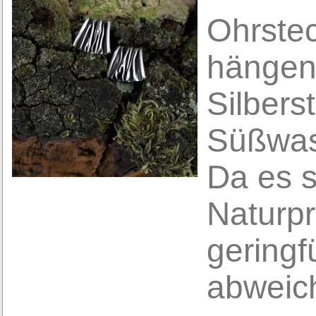
Ohrstec
hängen
Silbers
Süßwas
Da es s
Naturpr
geringf
abweic