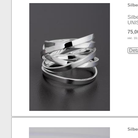
Silbe
Silb
UNI
75,0
inkl. 1
Deta
Silbe