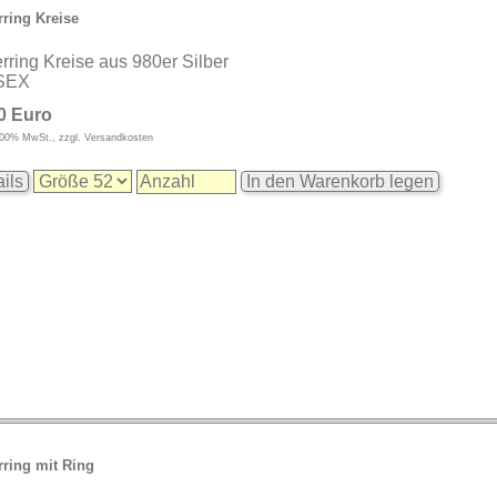
rring Kreise
erring Kreise aus 980er Silber
SEX
0 Euro
9,00% MwSt., zzgl. Versandkosten
ils
In den Warenkorb legen
rring mit Ring