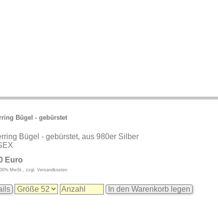
rring Bügel - gebürstet
erring Bügel - gebürstet, aus 980er Silber
SEX
0 Euro
9,00% MwSt., zzgl. Versandkosten
ils
In den Warenkorb legen