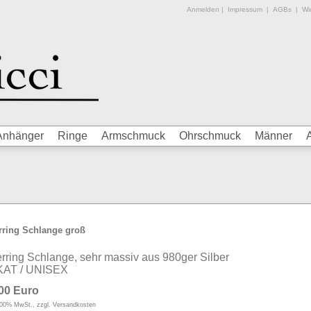
Anmelden
|
Impressum
|
AGBs
|
Wid
Anhänger
Ringe
Armschmuck
Ohrschmuck
Männer
rring Schlange groß
erring Schlange, sehr massiv aus 980ger Silber
KAT / UNISEX
00 Euro
9,00% MwSt., zzgl. Versandkosten