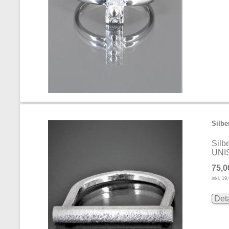
Silbe
Silb
UNI
75,0
inkl. 1
Deta