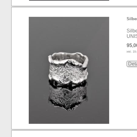
Silbe
Silb
UNI
95,0
inkl. 1
Deta