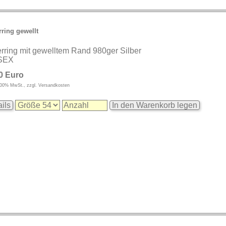
rring gewellt
erring mit gewelltem Rand 980ger Silber
SEX
0 Euro
9,00% MwSt., zzgl. Versandkosten
ils
In den Warenkorb legen