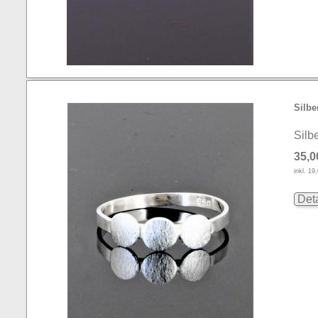
Silbe
Silb
35,0
inkl. 1
Deta