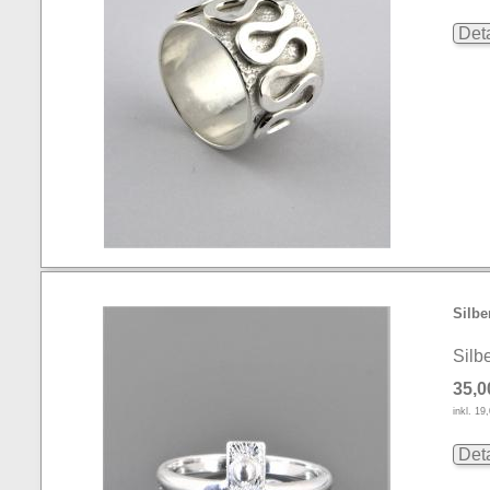
Deta
Silbe
Silb
35,0
inkl. 1
Deta