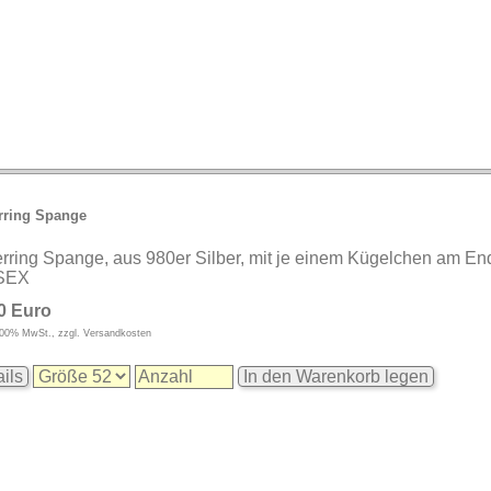
rring Spange
erring Spange, aus 980er Silber, mit je einem Kügelchen am En
SEX
0 Euro
9,00% MwSt., zzgl. Versandkosten
ils
In den Warenkorb legen