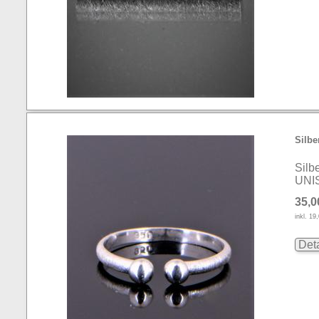
Silbe
Silb
UNI
35,0
inkl. 1
Deta