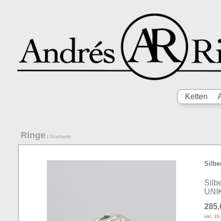
Ketten
Ringe
|
Startseite
Silbe
Silb
UNI
285,
inkl. 1