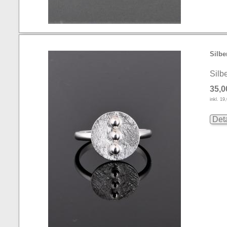
Silbe
Silb
35,0
inkl. 1
Deta