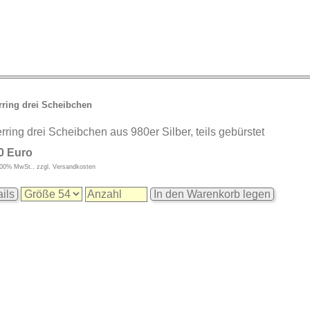
rring drei Scheibchen
erring drei Scheibchen aus 980er Silber, teils gebürstet
0 Euro
9,00% MwSt., zzgl. Versandkosten
ils
In den Warenkorb legen