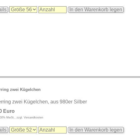
ils
In den Warenkorb legen
rring zwei Kügelchen
erring zwei Kügelchen, aus 980er Silber
0 Euro
9,00% MwSt., zzgl. Versandkosten
ils
In den Warenkorb legen