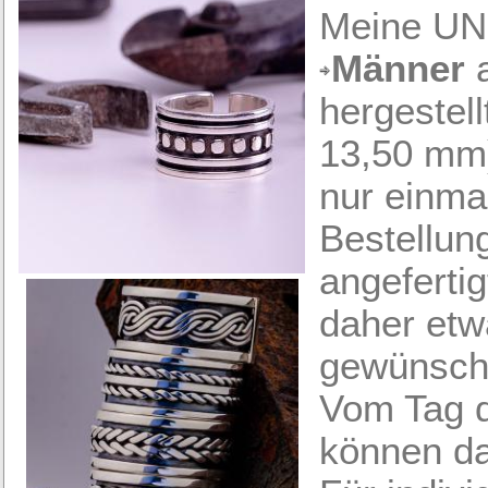
Meine UNI
Männer
a
hergestell
13,50 mm)
nur einmal
Bestellun
angefertig
daher etwa
gewünscht
Vom Tag d
können da