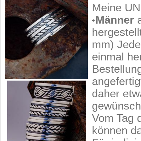
Meine UNI
Männer
a
hergestell
mm) Jeder
einmal her
Bestellun
angefertig
daher etwa
gewünscht
Vom Tag de
können da