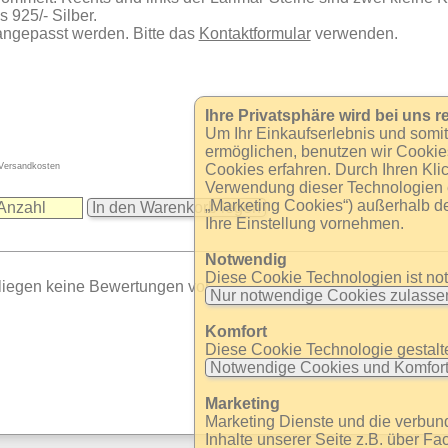
s 925/- Silber.
ngepasst werden. Bitte das
Kontaktformular
verwenden.
Ihre Privatsphäre wird bei uns re
Um Ihr Einkaufserlebnis und somi
ermöglichen, benutzen wir Cookie
 Versandkosten
Cookies erfahren. Durch Ihren Klic
Verwendung dieser Technologien ei
„Marketing Cookies“) außerhalb d
In den Warenkorb legen
Ihre Einstellung vornehmen.
Notwendig
Diese Cookie Technologien ist no
 liegen keine Bewertungen vor.
Nur notwendige Cookies zulass
Komfort
Diese Cookie Technologie gestaltet
Notwendige Cookies und Komfort
Marketing
Marketing Dienste und die verbu
Inhalte unserer Seite z.B. über Fa