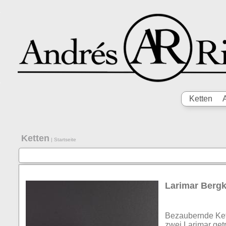
Ketten
Ketten
|
Startseite
Larimar Bergkr
Bezaubernde Kett
zwei Larimar get