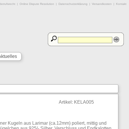
errufsrecht
|
Online Dispute Resolution
|
Datenschutzerklärung
|
Versandkosten
|
Kontakt
Aktuelles
Artikel: KELA005
er Kugeln aus Larimar (ca.12mm) poliert, mittig und
Kügelchen aus 925/- Silber. Verschluss und Endkalotten