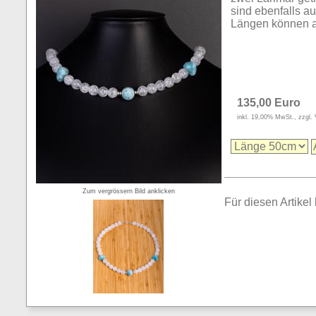
sind ebenfalls au
Längen können a
135,00 Euro
inkl. 19,00% MwSt., zzgl.
Zum vergrössern Bild anklicken
Für diesen Artikel