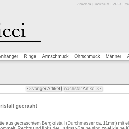
Anmelden
|
Impressum
|
AGBs
|
Wid
Anhänger
Ringe
Armschmuck
Ohrschmuck
Männer
<<voriger Artikel
nächster Artikel>>
istall gecrasht
e aus gecraschtem Bergkristall (Durchmesser ca. 11mm) mit ein
rommelt. Rechts und links der Larimar-Steine sind zwei kleine 