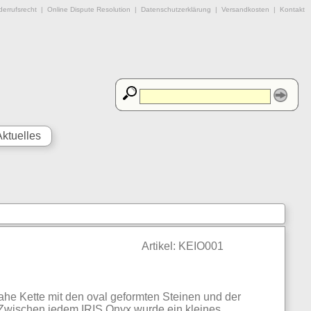
errufsrecht
|
Online Dispute Resolution
|
Datenschutzerklärung
|
Versandkosten
|
Kontakt
Aktuelles
Artikel: KEIO001
ahe Kette mit den oval geformten Steinen und der
 Zwischen jedem IRIS Onyx wurde ein kleines