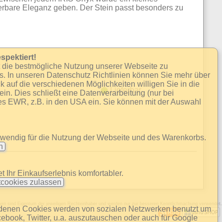
derbare Eleganz geben. Der Stein passt besonders zu
spektiert!
t die bestmögliche Nutzung unserer Webseite zu
s. In unseren Datenschutz Richtlinien können Sie mehr über
k auf die verschiedenen Möglichkeiten willigen Sie in die
Lieferbar
n. Dies schließt eine Datenverarbeitung (nur bei
es EWR, z.B. in den USA ein. Sie können mit der Auswahl
twendig für die Nutzung der Webseite und des Warenkorbs.
en
 Ihr Einkaufserlebnis komfortabler.
cookies zulassen
amen sind Eigentum der jeweiligen Rechteinhaber und werden nur zur besseren Kenntlichmachung verwendet.
ndenen Cookies werden von sozialen Netzwerken benutzt um
cebook, Twitter, u.a. auszutauschen oder auch für Google