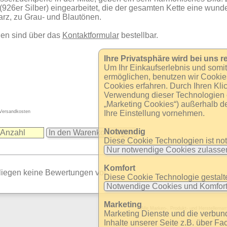
(926er Silber) eingearbeitet, die der gesamten Kette eine wun
rz, zu Grau- und Blautönen.
gen sind über das
Kontaktformular
bestellbar.
Ihre Privatsphäre wird bei uns re
Um Ihr Einkaufserlebnis und somi
ermöglichen, benutzen wir Cookie
Cookies erfahren. Durch Ihren Klic
Verwendung dieser Technologien ei
„Marketing Cookies“) außerhalb d
 Versandkosten
Ihre Einstellung vornehmen.
Notwendig
In den Warenkorb legen
Diese Cookie Technologien ist no
Nur notwendige Cookies zulass
Komfort
 liegen keine Bewertungen vor.
Diese Cookie Technologie gestaltet
Notwendige Cookies und Komfort
Marketing
Alle Marken-, Produkt- und Herstellern
Marketing Dienste und die verbu
Inhalte unserer Seite z.B. über Fa