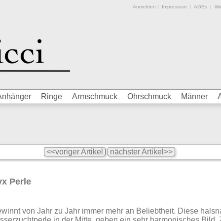
Anmelden
|
Impressum
|
AGBs
|
Wid
Anhänger
Ringe
Armschmuck
Ohrschmuck
Männer
<<voriger Artikel
nächster Artikel>>
yx Perle
winnt von Jahr zu Jahr immer mehr an Beliebtheit. Diese halsn
erzuchtperle in der Mitte, geben ein sehr harmonisches Bild.