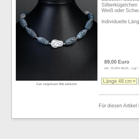
Silberkügelchen 
Weiß oder Schwa
Individuelle Län
89,00 Euro
inkl. 19,00% MwSt., zzgl.
Zum vergrössern Bild anklicken
Für diesen Artikel